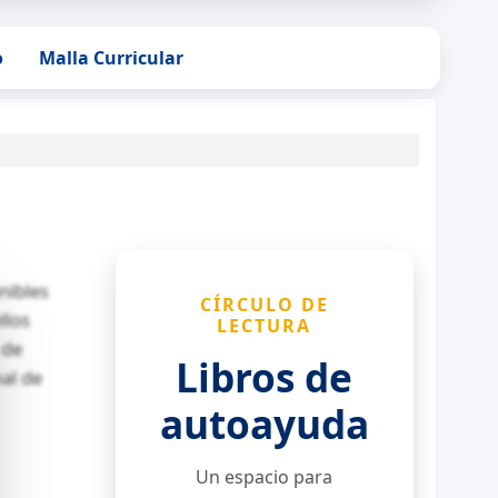
o
Malla Curricular
nibles
CÍRCULO DE
llos
LECTURA
 de
Libros de
nal de
autoayuda
Un espacio para