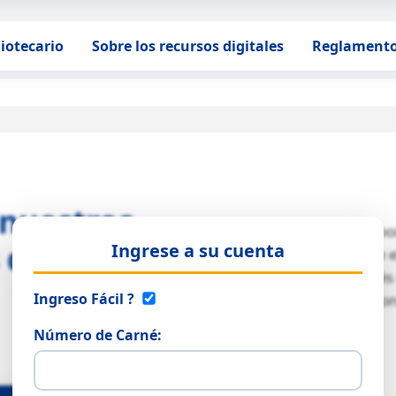
liotecario
Sobre los recursos digitales
Reglament
 nuestros
Los recursos digitales están dispo
 digitales
Ingrese a su cuenta
para que puedas hacer uso de e
desde cualquier parte a través
Ingreso Fácil ?
Internet con tu cuenta institucio
estudiante o empleado.
Número de Carné: