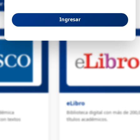
ar más →
eLibro
démica
Biblioteca digital con más de 200,
con textos
títulos académicos.