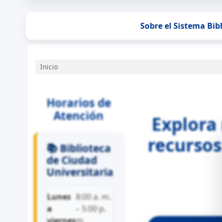
Sobre el Sistema Bib
Inicio
Inicio
Horarios de
Atención
Explora
recursos
📚 Biblioteca
de Ciudad
Universitaria
Lunes
8:00 a. m.
a
– 5:00 p.
viernes
m.