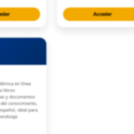
eder
Acceder
démica en línea
a libros
stas y documentos
 del conocimiento,
spañol, ideal para
rendizaje.