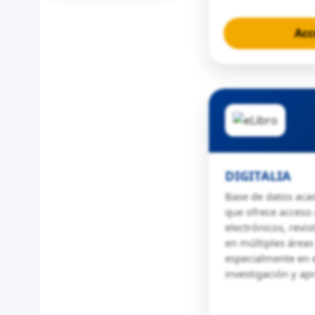
Acc
DIGITALIA
Base de datos aca
que ofrece acceso 
electrónicos, revi
en múltiples áreas
especialmente en e
investigación y ap